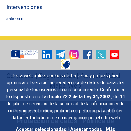
Intervenciones
enlace>>
Contacto
|
Sugerencias
|
Accesibilidad
|
Esta web utiliza cookies de terceros y propias para
optimizar el servicio, no recaba ni cede datos de carácter
Mapa Web
personal de los usuarios sin su conocimiento. Conforme a
lo dispuesto en el
artículo 22.2 de la Ley 34/2002
, de 11
de julio, de servicios de la sociedad de la información y de
Preguntas Frecuentes
|
Aviso legal
|
comercio electrónico, pedimos su permiso para obtener
datos estadísticos de su navegación por el sitio web
Protección de datos
|
Política de
Cookies
Aceptar seleccionadas
|
Aceptar todas
|
Más