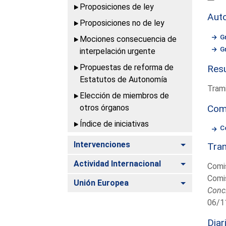
Proposiciones de ley
Aut
Proposiciones no de ley
G
Mociones consecuencia de
G
interpelación urgente
Propuestas de reforma de
Resu
Estatutos de Autonomía
Trami
Elección de miembros de
otros órganos
Com
Índice de iniciativas
C
Alternar
Intervenciones
Tram
Alternar
Actividad Internacional
Comi
Comi
Alternar
Unión Europea
Conc
06/1
Diar