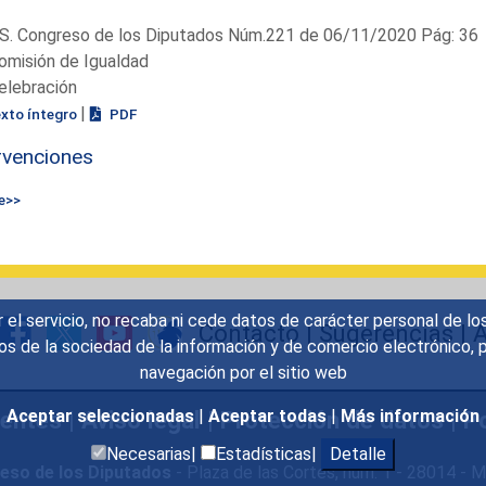
S. Congreso de los Diputados Núm.221 de 06/11/2020 Pág: 36
omisión de Igualdad
elebración
|
exto íntegro
PDF
rvenciones
e>>
r el servicio, no recaba ni cede datos de carácter personal de lo
Contacto
|
Sugerencias
|
A
icios de la sociedad de la información y de comercio electrónic
navegación por el sitio web
uentes
|
Aviso legal
|
Protección de datos
|
Po
Aceptar seleccionadas
|
Aceptar todas
|
Más información
Necesarias|
Estadísticas|
Detalle
eso de los Diputados
- Plaza de las Cortes, núm. 1 - 28014 -