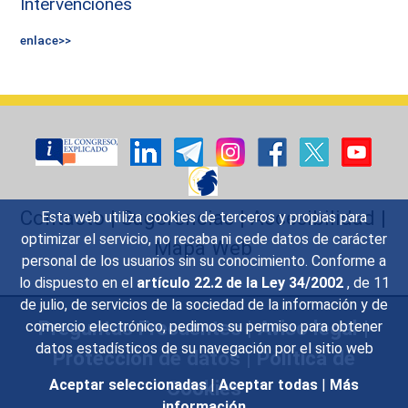
Intervenciones
enlace>>
Contacto
|
Sugerencias
|
Accesibilidad
|
Esta web utiliza cookies de terceros y propias para
optimizar el servicio, no recaba ni cede datos de carácter
Mapa Web
personal de los usuarios sin su conocimiento. Conforme a
lo dispuesto en el
artículo 22.2 de la Ley 34/2002
, de 11
de julio, de servicios de la sociedad de la información y de
Preguntas Frecuentes
|
Aviso legal
|
comercio electrónico, pedimos su permiso para obtener
datos estadísticos de su navegación por el sitio web
Protección de datos
|
Política de
Cookies
Aceptar seleccionadas
|
Aceptar todas
|
Más
información