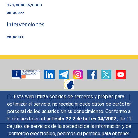
121/000019/0000
enlace>>
Intervenciones
enlace>>
Contacto
|
Sugerencias
|
Accesibilidad
|
Esta web utiliza cookies de terceros y propias para
optimizar el servicio, no recaba ni cede datos de carácter
Mapa Web
personal de los usuarios sin su conocimiento. Conforme a
lo dispuesto en el
artículo 22.2 de la Ley 34/2002
, de 11
de julio, de servicios de la sociedad de la información y de
Preguntas Frecuentes
|
Aviso legal
|
comercio electrónico, pedimos su permiso para obtener