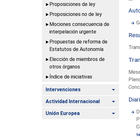
Proposiciones de ley
Aut
Proposiciones no de ley
G
Mociones consecuencia de
interpelación urgente
Resu
Propuestas de reforma de
Trami
Estatutos de Autonomía
Elección de miembros de
Tram
otros órganos
Mesa
Índice de iniciativas
Plen
Conc
Alternar
Intervenciones
Diar
Alternar
Actividad Internacional
D
Alternar
Unión Europea
P
C
t