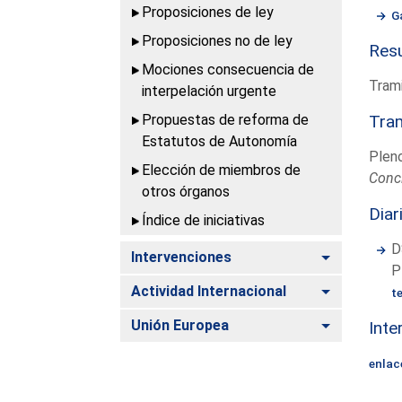
Proposiciones de ley
G
Proposiciones no de ley
Resu
Mociones consecuencia de
Trami
interpelación urgente
Propuestas de reforma de
Tram
Estatutos de Autonomía
Plen
Elección de miembros de
Conc
otros órganos
Diar
Índice de iniciativas
D
Alternar
Intervenciones
P
Alternar
Actividad Internacional
t
Alternar
Unión Europea
Inte
enlac