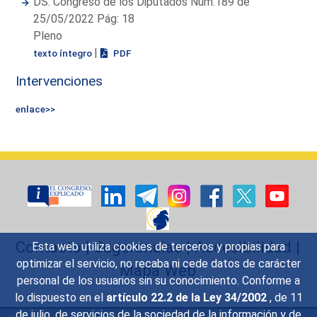
DS. Congreso de los Diputados Núm.189 de
25/05/2022 Pág: 18
Pleno
|
texto íntegro
PDF
Intervenciones
enlace>>
Contacto
|
Sugerencias
|
Accesibilidad
|
Esta web utiliza cookies de terceros y propias para
optimizar el servicio, no recaba ni cede datos de carácter
Mapa Web
personal de los usuarios sin su conocimiento. Conforme a
lo dispuesto en el
artículo 22.2 de la Ley 34/2002
, de 11
de julio, de servicios de la sociedad de la información y de