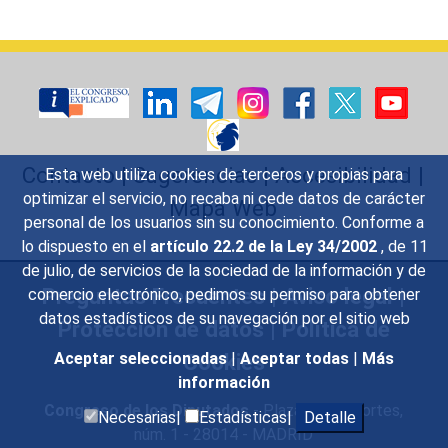
Contacto
|
Sugerencias
|
Accesibilidad
|
Esta web utiliza cookies de terceros y propias para
optimizar el servicio, no recaba ni cede datos de carácter
Mapa Web
personal de los usuarios sin su conocimiento. Conforme a
lo dispuesto en el
artículo 22.2 de la Ley 34/2002
, de 11
de julio, de servicios de la sociedad de la información y de
Preguntas Frecuentes
|
Aviso legal
|
comercio electrónico, pedimos su permiso para obtener
datos estadísticos de su navegación por el sitio web
Protección de datos
|
Política de
Cookies
Aceptar seleccionadas
|
Aceptar todas
|
Más
información
Congreso de los Diputados
- Plaza de las Cortes,
Necesarias|
Estadísticas|
Detalle
núm. 1 - 28014 - MADRID