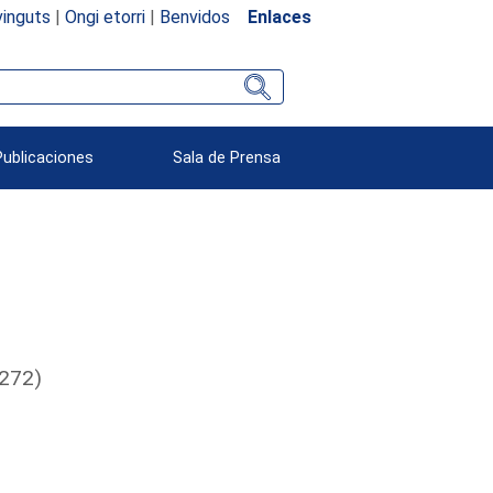
inguts
|
Ongi etorri
|
Benvidos
Enlaces
Publicaciones
Sala de Prensa
0272)