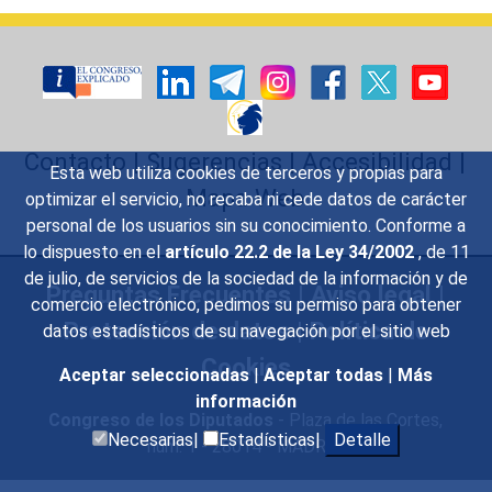
Contacto
|
Sugerencias
|
Accesibilidad
|
Esta web utiliza cookies de terceros y propias para
Mapa Web
optimizar el servicio, no recaba ni cede datos de carácter
personal de los usuarios sin su conocimiento. Conforme a
lo dispuesto en el
artículo 22.2 de la Ley 34/2002
, de 11
de julio, de servicios de la sociedad de la información y de
Preguntas Frecuentes
|
Aviso legal
|
comercio electrónico, pedimos su permiso para obtener
Protección de datos
|
Política de
datos estadísticos de su navegación por el sitio web
Cookies
Aceptar seleccionadas
|
Aceptar todas
|
Más
información
Congreso de los Diputados
- Plaza de las Cortes,
Necesarias|
Estadísticas|
Detalle
núm. 1 - 28014 - MADRID