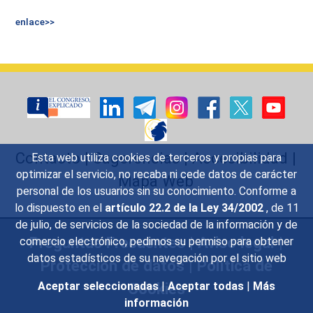
enlace>>
Contacto
|
Sugerencias
|
Accesibilidad
|
Esta web utiliza cookies de terceros y propias para
optimizar el servicio, no recaba ni cede datos de carácter
Mapa Web
personal de los usuarios sin su conocimiento. Conforme a
lo dispuesto en el
artículo 22.2 de la Ley 34/2002
, de 11
de julio, de servicios de la sociedad de la información y de
Preguntas Frecuentes
|
Aviso legal
|
comercio electrónico, pedimos su permiso para obtener
datos estadísticos de su navegación por el sitio web
Protección de datos
|
Política de
Cookies
Aceptar seleccionadas
|
Aceptar todas
|
Más
información