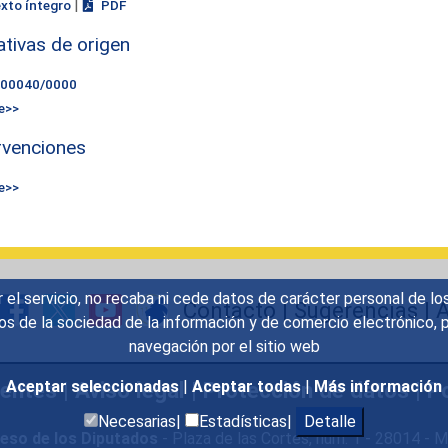
|
exto íntegro
PDF
iativas de origen
000040/0000
e>>
rvenciones
e>>
r el servicio, no recaba ni cede datos de carácter personal de lo
Contacto
|
Sugerencias
|
A
icios de la sociedad de la información y de comercio electrónic
navegación por el sitio web
uentes
|
Aviso legal
|
Protección de datos
|
Po
Aceptar seleccionadas
|
Aceptar todas
|
Más información
Necesarias|
Estadísticas|
Detalle
eso de los Diputados
- Plaza de las Cortes, núm. 1 - 28014 -