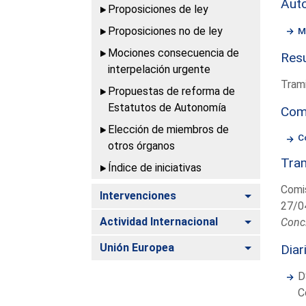
Aut
Proposiciones de ley
Proposiciones no de ley
M
Mociones consecuencia de
Resu
interpelación urgente
Trami
Propuestas de reforma de
Estatutos de Autonomía
Com
Elección de miembros de
C
otros órganos
Tram
Índice de iniciativas
Comis
Alternar
Intervenciones
27/0
Alternar
Actividad Internacional
Conc
Alternar
Unión Europea
Diar
D
C