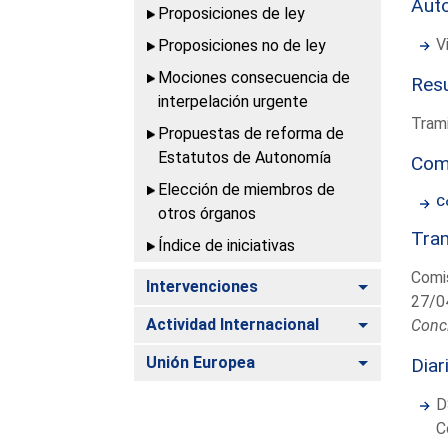
Aut
Proposiciones de ley
V
Proposiciones no de ley
Mociones consecuencia de
Resu
interpelación urgente
Trami
Propuestas de reforma de
Estatutos de Autonomía
Com
Elección de miembros de
C
otros órganos
Tram
Índice de iniciativas
Comis
Alternar
Intervenciones
27/0
Alternar
Actividad Internacional
Conc
Alternar
Unión Europea
Diar
D
C