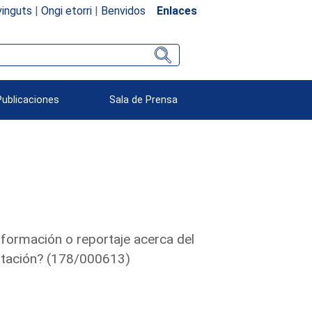
inguts
|
Ongi etorri
|
Benvidos
Enlaces
Publicaciones
Sala de Prensa
nformación o reportaje acerca del
litación? (178/000613)