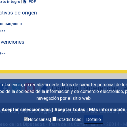
|
exto íntegro
PDF
iativas de origen
000040/0000
e>>
rvenciones
e>>
r el servicio, no recaba ni cede datos de carácter personal de lo
Contacto
|
Sugerencias
|
A
icios de la sociedad de la información y de comercio electrónic
navegación por el sitio web
uentes
|
Aviso legal
|
Protección de datos
|
Po
Aceptar seleccionadas
|
Aceptar todas
|
Más información
Necesarias|
Estadísticas|
Detalle
eso de los Diputados
- Plaza de las Cortes, núm. 1 - 28014 -