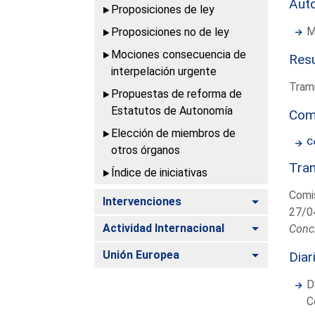
Aut
Proposiciones de ley
M
Proposiciones no de ley
Mociones consecuencia de
Resu
interpelación urgente
Trami
Propuestas de reforma de
Estatutos de Autonomía
Com
Elección de miembros de
C
otros órganos
Tram
Índice de iniciativas
Comis
Alternar
Intervenciones
27/0
Alternar
Actividad Internacional
Conc
Alternar
Unión Europea
Diar
D
C