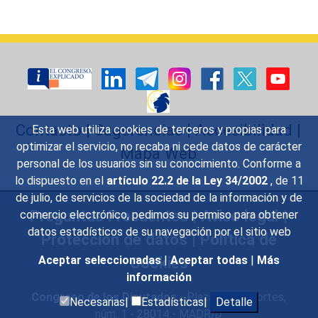
Contacto
|
Sugerencias
|
Accesibilidad
|
Esta web utiliza cookies de terceros y propias para
optimizar el servicio, no recaba ni cede datos de carácter
Mapa Web
personal de los usuarios sin su conocimiento. Conforme a
lo dispuesto en el
artículo 22.2 de la Ley 34/2002
, de 11
de julio, de servicios de la sociedad de la información y de
Preguntas Frecuentes
|
Aviso legal
|
comercio electrónico, pedimos su permiso para obtener
datos estadísticos de su navegación por el sitio web
Protección de datos
|
Política de
Cookies
Aceptar seleccionadas
|
Aceptar todas
|
Más
información
Congreso de los Diputados
- Plaza de las Cortes,
Necesarias|
Estadísticas|
Detalle
núm. 1 - 28014 - MADRID