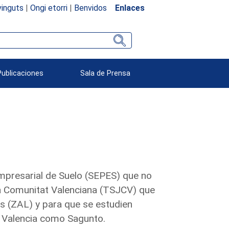
inguts
|
Ongi etorri
|
Benvidos
Enlaces
Publicaciones
Sala de Prensa
 Empresarial de Suelo (SEPES) que no
 la Comunitat Valenciana (TSJCV) que
as (ZAL) y para que se estudien
de Valencia como Sagunto.