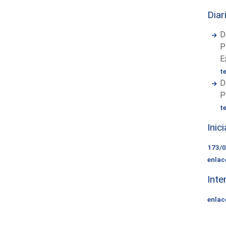
Diar
D
P
E
t
D
P
t
Inic
173/
enlac
Inte
enlac