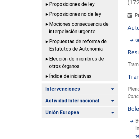
(17
Proposiciones de ley
Proposiciones no de ley
Pr
Mociones consecuencia de
Aut
interpelación urgente
G
Propuestas de reforma de
Estatutos de Autonomía
Resu
Elección de miembros de
Trami
otros órganos
Índice de iniciativas
Tram
Alternar
Intervenciones
Plen
Conc
Alternar
Actividad Internacional
Bole
Alternar
Unión Europea
B
I
t