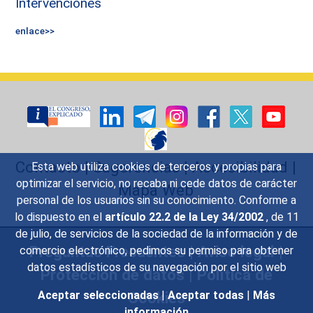
Intervenciones
enlace>>
Contacto
|
Sugerencias
|
Accesibilidad
|
Esta web utiliza cookies de terceros y propias para
optimizar el servicio, no recaba ni cede datos de carácter
Mapa Web
personal de los usuarios sin su conocimiento. Conforme a
lo dispuesto en el
artículo 22.2 de la Ley 34/2002
, de 11
de julio, de servicios de la sociedad de la información y de
Preguntas Frecuentes
|
Aviso legal
|
comercio electrónico, pedimos su permiso para obtener
datos estadísticos de su navegación por el sitio web
Protección de datos
|
Política de
Cookies
Aceptar seleccionadas
|
Aceptar todas
|
Más
información