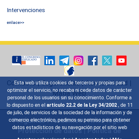
Intervenciones
enlace>>
Contacto
|
Sugerencias
|
Accesibilidad
|
Esta web utiliza cookies de terceros y propias para
optimizar el servicio, no recaba ni cede datos de carácter
Mapa Web
personal de los usuarios sin su conocimiento. Conforme a
lo dispuesto en el
artículo 22.2 de la Ley 34/2002
, de 11
de julio, de servicios de la sociedad de la información y de
Preguntas Frecuentes
|
Aviso legal
|
comercio electrónico, pedimos su permiso para obtener
datos estadísticos de su navegación por el sitio web
Protección de datos
|
Política de