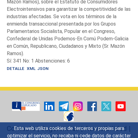
Mazón Ramos), sobre el Estatuto de Consumidores
Electrointensivos para garantizar la competitividad de las
industrias afectadas. Se vota en los términos de la
enmienda transaccional presentada por los Grupos
Parlamentarios Socialista, Popular en el Congreso,
Confederal de Unidas Podemos-En Comú Podem-Galicia
en Común, Republicano, Ciudadanos y Mixto (Sr. Mazón
Ramos).
Sí: 341 No: 1 Abstenciones: 6
DETALLE
XML
JSON
Contacto
|
Sugerencias
|
Accesibilidad
|
Esta web utiliza cookies de terceros y propias para
optimizar el servicio, no recaba ni cede datos de carácter