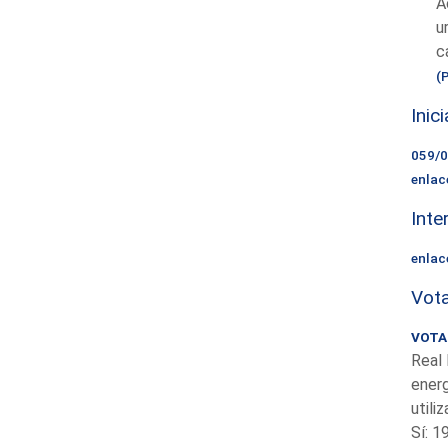
A
u
c
(
Inic
059/
enlac
Inte
enlac
Vota
VOTAC
Real 
energ
utili
Sí: 1