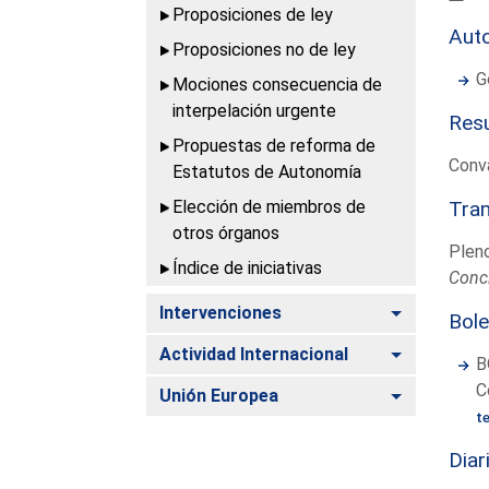
Proposiciones de ley
Aut
Proposiciones no de ley
G
Mociones consecuencia de
interpelación urgente
Resu
Propuestas de reforma de
Conv
Estatutos de Autonomía
Elección de miembros de
Tram
otros órganos
Plen
Índice de iniciativas
Concl
Alternar
Intervenciones
Bole
Alternar
Actividad Internacional
B
C
Alternar
Unión Europea
t
Diar