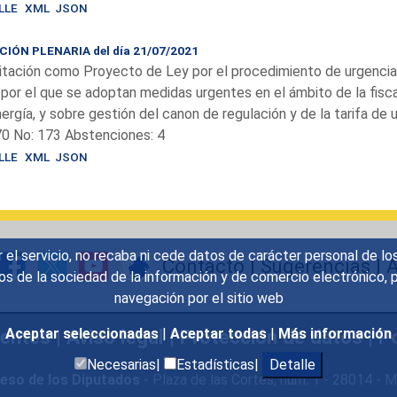
LLE
XML
JSON
IÓN PLENARIA del día 21/07/2021
tación como Proyecto de Ley por el procedimiento de urgencia
, por el que se adoptan medidas urgentes en el ámbito de la fisc
ergía, y sobre gestión del canon de regulación y de la tarifa de u
70 No: 173 Abstenciones: 4
LLE
XML
JSON
r el servicio, no recaba ni cede datos de carácter personal de lo
Contacto
|
Sugerencias
|
A
icios de la sociedad de la información y de comercio electrónic
navegación por el sitio web
uentes
|
Aviso legal
|
Protección de datos
|
Po
Aceptar seleccionadas
|
Aceptar todas
|
Más información
Necesarias|
Estadísticas|
Detalle
eso de los Diputados
- Plaza de las Cortes, núm. 1 - 28014 -