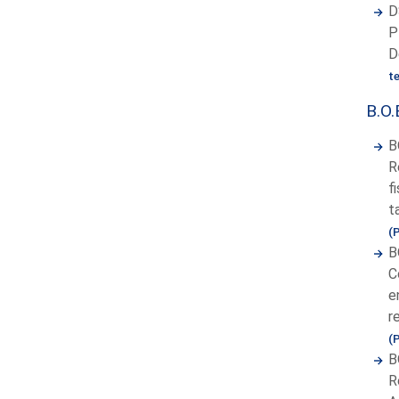
D
P
D
t
B.O.
B
R
f
t
(
B
C
e
r
(
B
R