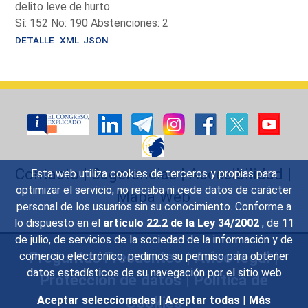
delito leve de hurto.
Sí: 152 No: 190 Abstenciones: 2
DETALLE
XML
JSON
Contacto
|
Sugerencias
|
Accesibilidad
|
Esta web utiliza cookies de terceros y propias para
optimizar el servicio, no recaba ni cede datos de carácter
Mapa Web
personal de los usuarios sin su conocimiento. Conforme a
lo dispuesto en el
artículo 22.2 de la Ley 34/2002
, de 11
de julio, de servicios de la sociedad de la información y de
Preguntas Frecuentes
|
Aviso legal
|
comercio electrónico, pedimos su permiso para obtener
datos estadísticos de su navegación por el sitio web
Protección de datos
|
Política de
Cookies
Aceptar seleccionadas
|
Aceptar todas
|
Más