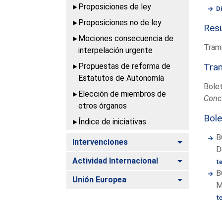
Proposiciones de ley
D
Proposiciones no de ley
Resu
Mociones consecuencia de
Trami
interpelación urgente
Propuestas de reforma de
Tram
Estatutos de Autonomía
Bolet
Elección de miembros de
Conc
otros órganos
Bole
Índice de iniciativas
B
Alternar
Intervenciones
D
Alternar
Actividad Internacional
t
B
Alternar
Unión Europea
M
t