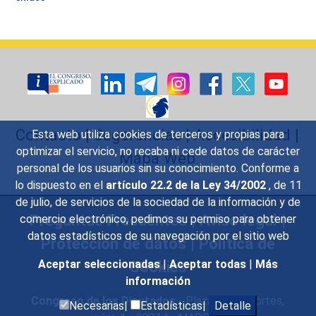
Contacto
|
Sugerencias
|
Accesibilidad
|
Esta web utiliza cookies de terceros y propias para
optimizar el servicio, no recaba ni cede datos de carácter
Mapa Web
personal de los usuarios sin su conocimiento. Conforme a
lo dispuesto en el
artículo 22.2 de la Ley 34/2002
, de 11
de julio, de servicios de la sociedad de la información y de
Preguntas Frecuentes
|
Aviso legal
|
comercio electrónico, pedimos su permiso para obtener
datos estadísticos de su navegación por el sitio web
Protección de datos
|
Política de
Cookies
Aceptar seleccionadas
|
Aceptar todas
|
Más
información
Congreso de los Diputados
- Plaza de las Cortes,
Necesarias|
Estadísticas|
Detalle