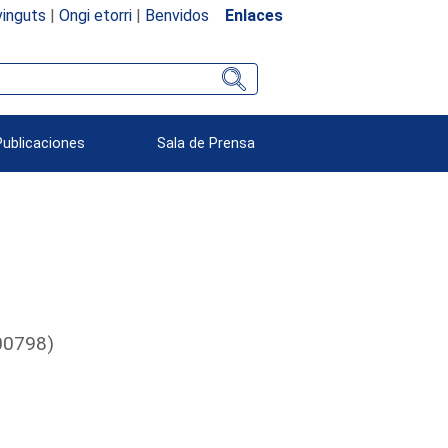
inguts
|
Ongi etorri
|
Benvidos
Enlaces
Publicaciones
Sala de Prensa
000798)