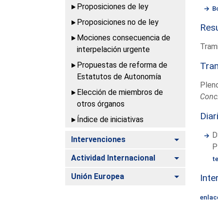
Proposiciones de ley
B
Proposiciones no de ley
Resu
Mociones consecuencia de
Trami
interpelación urgente
Propuestas de reforma de
Tram
Estatutos de Autonomía
Plen
Elección de miembros de
Conc
otros órganos
Diar
Índice de iniciativas
D
Alternar
Intervenciones
P
Alternar
Actividad Internacional
t
Alternar
Unión Europea
Inte
enlac