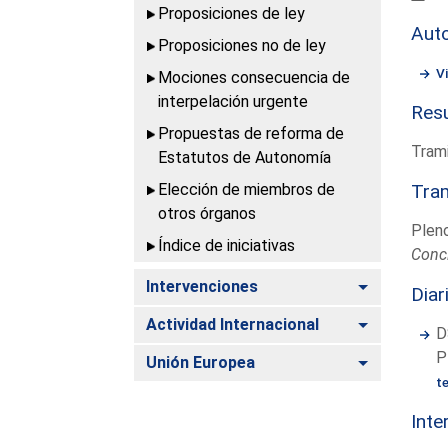
Proposiciones de ley
Aut
Proposiciones no de ley
V
Mociones consecuencia de
interpelación urgente
Resu
Propuestas de reforma de
Trami
Estatutos de Autonomía
Elección de miembros de
Tram
otros órganos
Plen
Índice de iniciativas
Conc
Alternar
Intervenciones
Diar
Alternar
Actividad Internacional
D
P
Alternar
Unión Europea
t
Inte