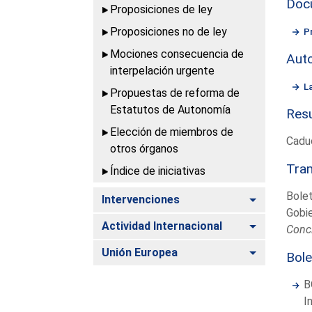
Doc
Proposiciones de ley
Proposiciones no de ley
P
Mociones consecuencia de
Aut
interpelación urgente
L
Propuestas de reforma de
Estatutos de Autonomía
Resu
Elección de miembros de
Cadu
otros órganos
Tram
Índice de iniciativas
Bolet
Alternar
Intervenciones
Gobi
Alternar
Actividad Internacional
Concl
Alternar
Unión Europea
Bole
B
I