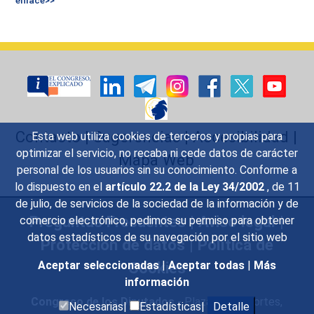
Contacto
|
Sugerencias
|
Accesibilidad
|
Esta web utiliza cookies de terceros y propias para
optimizar el servicio, no recaba ni cede datos de carácter
Mapa Web
personal de los usuarios sin su conocimiento. Conforme a
lo dispuesto en el
artículo 22.2 de la Ley 34/2002
, de 11
de julio, de servicios de la sociedad de la información y de
Preguntas Frecuentes
|
Aviso legal
|
comercio electrónico, pedimos su permiso para obtener
datos estadísticos de su navegación por el sitio web
Protección de datos
|
Política de
Cookies
Aceptar seleccionadas
|
Aceptar todas
|
Más
información
Congreso de los Diputados
- Plaza de las Cortes,
Necesarias|
Estadísticas|
Detalle