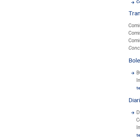
C
Tram
Comis
Comis
Comis
Concl
Bole
B
I
t
Diar
D
C
I
t