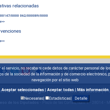
iativas relacionadas
000147/0000
062/000089/0000
e>>
rvenciones
e>>
r el servicio, no recaba ni cede datos de carácter personal de lo
Contacto
|
Sugerencias
|
A
icios de la sociedad de la información y de comercio electrónic
navegación por el sitio web
uentes
|
Aviso legal
|
Protección de datos
|
Po
Aceptar seleccionadas
|
Aceptar todas
|
Más información
Necesarias|
Estadísticas|
Detalle
eso de los Diputados
- Plaza de las Cortes, núm. 1 - 28014 -