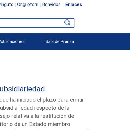
inguts
|
Ongi etorri
|
Benvidos
Enlaces
Publicaciones
Sala de Prensa
subsidiariedad.
e ha iniciado el plazo para emitir
subsidiariedad respecto de la
jo relativa a la restitución de
rritorio de un Estado miembro