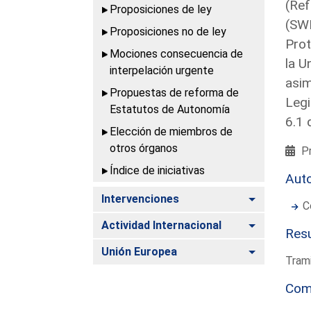
(Ref
Proposiciones de ley
(SWD
Proposiciones no de ley
Prot
Mociones consecuencia de
la U
interpelación urgente
asim
Propuestas de reforma de
Legi
Estatutos de Autonomía
6.1 
Elección de miembros de
otros órganos
Pr
Índice de iniciativas
Aut
Alternar
Intervenciones
C
Alternar
Actividad Internacional
Resu
Alternar
Unión Europea
Trami
Com