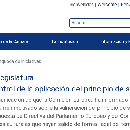
Bienvenidos |
Welcome
|
Benv
n de la Cámara
La Institución
Información y 
queda de iniciativas
egislatura
trol de la aplicación del principio de 
nicación de que la Comisión Europea ha informado qu
amen motivado sobre la vulneración del principio de 
uesta de Directiva del Parlamento Europeo y del Conse
es culturales que hayan salido de forma ilegal del te