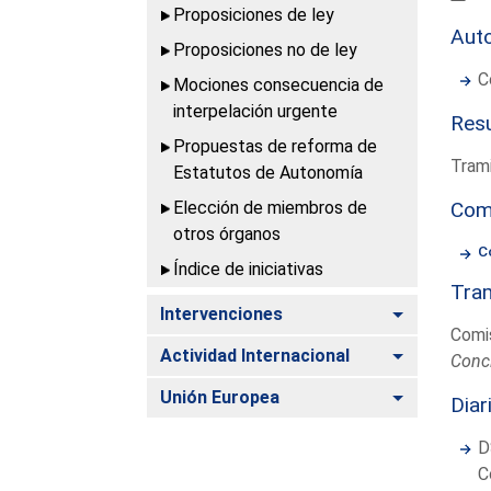
Proposiciones de ley
Aut
Proposiciones no de ley
C
Mociones consecuencia de
interpelación urgente
Resu
Propuestas de reforma de
Trami
Estatutos de Autonomía
Elección de miembros de
Com
otros órganos
C
Índice de iniciativas
Tram
Alternar
Intervenciones
Comis
Alternar
Actividad Internacional
Conc
Alternar
Unión Europea
Diar
D
C