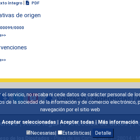
|
exto íntegro
PDF
iativas de origen
000099/0000
e>>
rvenciones
e>>
r el servicio, no recaba ni cede datos de carácter personal de lo
Contacto
|
Sugerencias
|
A
icios de la sociedad de la información y de comercio electrónic
navegación por el sitio web
uentes
|
Aviso legal
|
Protección de datos
|
Po
Aceptar seleccionadas
|
Aceptar todas
|
Más información
Necesarias|
Estadísticas|
Detalle
eso de los Diputados
- Plaza de las Cortes, núm. 1 - 28014 -