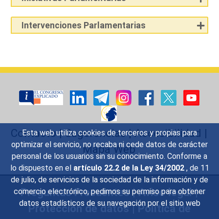
Intervenciones Parlamentarias
Contacto
|
Sugerencias
|
Accesibilidad
|
Esta web utiliza cookies de terceros y propias para
optimizar el servicio, no recaba ni cede datos de carácter
Mapa Web
personal de los usuarios sin su conocimiento. Conforme a
lo dispuesto en el
artículo 22.2 de la Ley 34/2002
, de 11
de julio, de servicios de la sociedad de la información y de
Preguntas Frecuentes
|
Aviso legal
|
comercio electrónico, pedimos su permiso para obtener
datos estadísticos de su navegación por el sitio web
Protección de datos
|
Política de