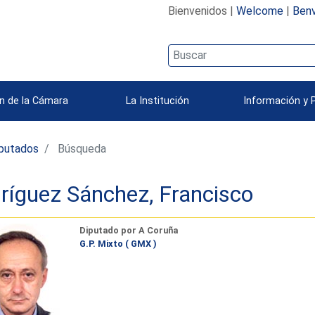
Bienvenidos |
Welcome
|
Benv
n de la Cámara
La Institución
Información y 
iputados
Búsqueda
ríguez Sánchez, Francisco
Diputado por A Coruña
G.P. Mixto ( GMX )