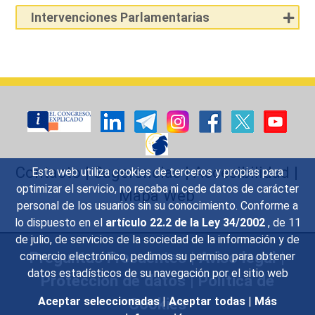
Intervenciones Parlamentarias
Contacto
|
Sugerencias
|
Accesibilidad
|
Esta web utiliza cookies de terceros y propias para
optimizar el servicio, no recaba ni cede datos de carácter
Mapa Web
personal de los usuarios sin su conocimiento. Conforme a
lo dispuesto en el
artículo 22.2 de la Ley 34/2002
, de 11
de julio, de servicios de la sociedad de la información y de
Preguntas Frecuentes
|
Aviso legal
|
comercio electrónico, pedimos su permiso para obtener
datos estadísticos de su navegación por el sitio web
Protección de datos
|
Política de
Aceptar seleccionadas
|
Aceptar todas
|
Más
Cookies