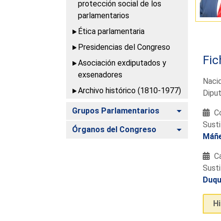
protección social de los
parlamentarios
Ética parlamentaria
Presidencias del Congreso
Fic
Asociación exdiputados y
exsenadores
Naci
Archivo histórico (1810-1977)
Diput
Alternar
Grupos Parlamentarios
Co
Susti
Alternar
Órganos del Congreso
Máñe
Ca
Susti
Duqu
H