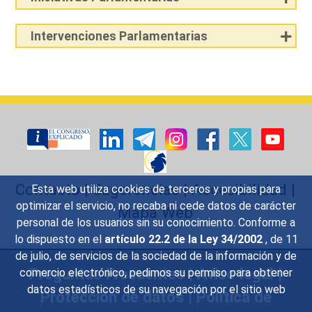
Intervenciones Parlamentarias
Contacto
|
Sugerencias
|
Accesibilidad
|
Esta web utiliza cookies de terceros y propias para
optimizar el servicio, no recaba ni cede datos de carácter
Mapa Web
personal de los usuarios sin su conocimiento. Conforme a
lo dispuesto en el
artículo 22.2 de la Ley 34/2002
, de 11
de julio, de servicios de la sociedad de la información y de
Preguntas Frecuentes
|
Aviso legal
|
comercio electrónico, pedimos su permiso para obtener
datos estadísticos de su navegación por el sitio web
Protección de datos
|
Política de