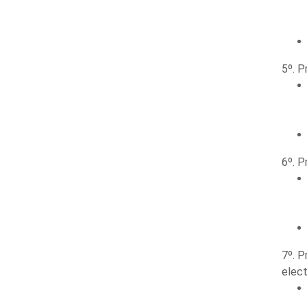
5º. P
6º. P
7º. P
elect