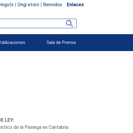
inguts
|
Ongi etorri
|
Benvidos
Enlaces
Publicaciones
Sala de Prensa
E LEY:
ístico de la Pasiega en Cantabria.