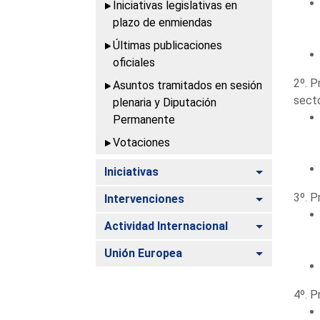
Iniciativas legislativas en
plazo de enmiendas
Últimas publicaciones
oficiales
2º. P
Asuntos tramitados en sesión
secto
plenaria y Diputación
Permanente
Votaciones
Alternar
Iniciativas
3º. P
Alternar
Intervenciones
Alternar
Actividad Internacional
Alternar
Unión Europea
4º. P