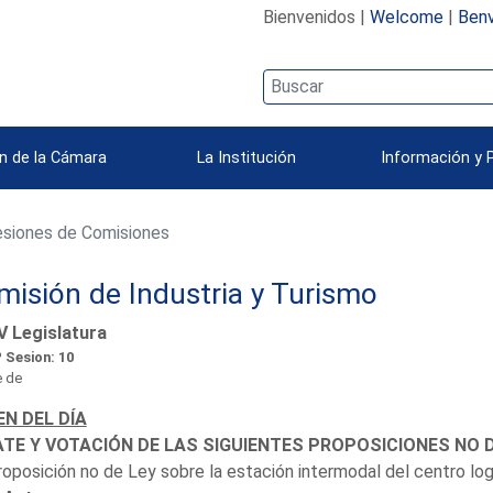
Bienvenidos |
Welcome
|
Benv
n de la Cámara
La Institución
Información y 
siones de Comisiones
isión de Industria y Turismo
V Legislatura
 Sesion: 10
 de
N DEL DÍA
TE Y VOTACIÓN DE LAS SIGUIENTES PROPOSICIONES NO D
roposición no de Ley sobre la estación intermodal del centro log