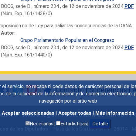
BOCG, serie D , número 234 , de 12 de noviembre de 2024
PDF
(Núm. Exp. 161/1438/0)
roposición no de Ley para paliar las consecuencias de la DANA.
Autor:
Grupo Parlamentario Popular en el Congreso
BOCG, serie D , número 234 , de 12 de noviembre de 2024
PDF
(Núm. Exp. 161/1440/0)
r el servicio, no recaba ni cede datos de carácter personal de lo
Contacto
|
Sugerencias
|
A
icios de la sociedad de la información y de comercio electrónic
navegación por el sitio web
uentes
|
Aviso legal
|
Protección de datos
|
Po
Aceptar seleccionadas
|
Aceptar todas
|
Más información
Necesarias|
Estadísticas|
Detalle
eso de los Diputados
- Plaza de las Cortes, núm. 1 - 28014 -