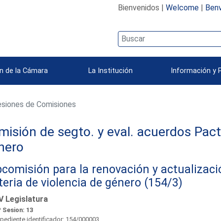
Bienvenidos |
Welcome
|
Benv
n de la Cámara
La Institución
Información y 
siones de Comisiones
isión de segto. y eval. acuerdos Pact
nero
comisión para la renovación y actualizaci
eria de violencia de género (154/3)
V Legislatura
 Sesion: 13
pediente identificador: 154/000003