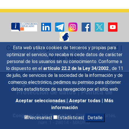
Contacto
|
Sugerencias
|
Accesibilidad
|
Esta web utiliza cookies de terceros y propias para
optimizar el servicio, no recaba ni cede datos de carácter
Mapa Web
personal de los usuarios sin su conocimiento. Conforme a
lo dispuesto en el
artículo 22.2 de la Ley 34/2002
, de 11
de julio, de servicios de la sociedad de la información y de
Preguntas Frecuentes
|
Aviso legal
|
comercio electrónico, pedimos su permiso para obtener
datos estadísticos de su navegación por el sitio web
Protección de datos
|
Política de
Cookies
Aceptar seleccionadas
|
Aceptar todas
|
Más
información
Congreso de los Diputados
- Plaza de las Cortes,
Necesarias|
Estadísticas|
Detalle
núm. 1 - 28014 - MADRID