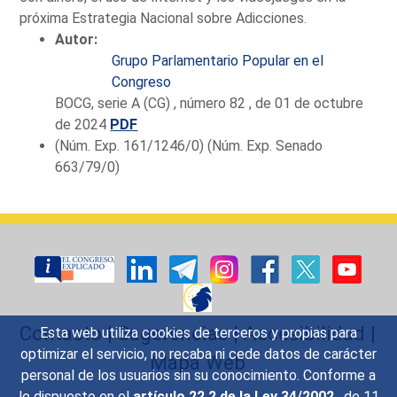
próxima Estrategia Nacional sobre Adicciones.
Autor:
Grupo Parlamentario Popular en el
Congreso
BOCG, serie A (CG) , número 82 , de 01 de octubre
de 2024
PDF
(Núm. Exp. 161/1246/0) (Núm. Exp. Senado
663/79/0)
Contacto
|
Sugerencias
|
Accesibilidad
|
Esta web utiliza cookies de terceros y propias para
optimizar el servicio, no recaba ni cede datos de carácter
Mapa Web
personal de los usuarios sin su conocimiento. Conforme a
lo dispuesto en el
artículo 22.2 de la Ley 34/2002
, de 11