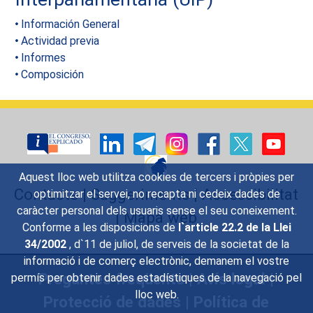
Información General
Actividad previa
Informes
Composición
Aquest lloc web utilitza cookies de tercers i pròpies per
Contacte
|
Suggeriments
|
Accessibilitat
optimitzar el servei, no recapta ni cedeix dades de
caràcter personal dels usuaris sense el seu coneixement.
|
Mapa web
Conforme a les disposicions de
l`article 22.2 de la Llei
34/2002
, d`11 de juliol, de serveis de la societat de la
informació i de comerç electrònic, demanem el vostre
Preguntes freqüents
|
Avís legal
|
permís per obtenir dades estadístiques de la navegació pel
lloc web.
Protecció de dades
|
Política de