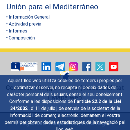
Unión para el Mediterráneo
Información General
Actividad previa
Informes
Composición
Aquest lloc web utilitza cookies de tercers i pròpies per
Contacte
|
Suggeriments
|
Accessibilitat
optimitzar el servei, no recapta ni cedeix dades de
caràcter personal dels usuaris sense el seu coneixement.
|
Mapa web
Conforme a les disposicions de
l`article 22.2 de la Llei
34/2002
, d`11 de juliol, de serveis de la societat de la
informació i de comerç electrònic, demanem el vostre
Preguntes freqüents
|
Avís legal
|
permís per obtenir dades estadístiques de la navegació pel
lloc web.