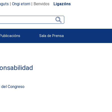
nguts
|
Ongi etorri
| Benvidos
Ligazóns
Publicacións
Sala de Prensa
ponsabilidad
al del Congreso