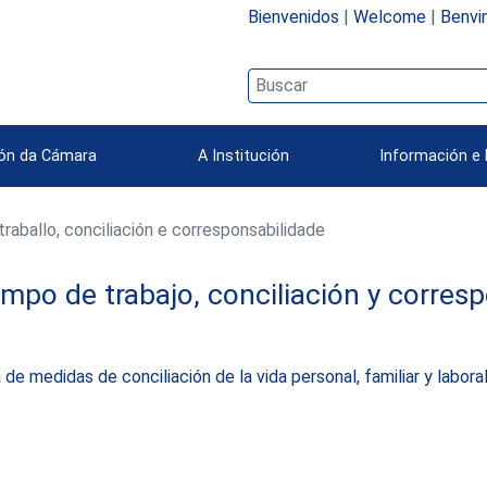
Bienvenidos
|
Welcome
|
Benvi
ión da Cámara
A Institución
Información e 
aballo, conciliación e corresponsabilidade
mpo de trabajo, conciliación y corres
 de medidas de conciliación de la vida personal, familiar y labor