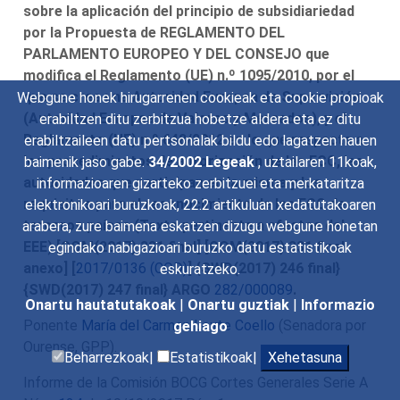
sobre la aplicación del principio de subsidiariedad
por la Propuesta de REGLAMENTO DEL
PARLAMENTO EUROPEO Y DEL CONSEJO que
modifica el Reglamento (UE) n.º 1095/2010, por el
que se crea una Autoridad Europea de Supervisión
Webgune honek hirugarrenen cookieak eta cookie propioak
(Autoridad Europea de Valores y Mercados), y el
erabiltzen ditu zerbitzua hobetze aldera eta ez ditu
Reglamento (UE) n.º 648/2012 en lo que respecta a
erabiltzaileen datu pertsonalak bildu edo lagatzen hauen
los procedimientos de autorización de las ECC, las
baimenik jaso gabe.
34/2002 Legeak
, uztailaren 11koak,
autoridades que participan en la misma y los
informazioaren gizarteko zerbitzuei eta merkataritza
requisitos para el reconocimiento de las ECC de
elektronikoari buruzkoak, 22.2 artikuluan xedatutakoaren
terceros países (Texto pertinente a efectos del
arabera, zure baimena eskatzen dizugu webgune honetan
EEE) [COM(2017) 331 final] [COM(2017) 331 final
egindako nabigazioari buruzko datu estatistikoak
anexo] [
2017/0136 (COD)
] {SWD(2017) 246 final}
eskuratzeko.
{SWD(2017) 247 final} ARGO
282/000089
.
Onartu hautatutakoak
|
Onartu guztiak
|
Informazio
Ponente
María del Carmen Leyte Coello
(Senadora por
gehiago
Ourense, GPP).
Beharrezkoak|
Estatistikoak|
Xehetasuna
Informe de la Comisión BOCG Cortes Generales Serie A