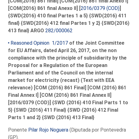
[COM(2016) 861 final] [COM(2016) 861 final Anexo I]
[COM(2016) 861 final Anexo II] [
2016/0379 (COD)
]
{SWD(2016) 410 final Partes 1 a 5} {SWD(2016) 411
final} {SWD(2016) 412 final Partes 1 y 2} {SWD(2016)
413 final} ARGO
282/000062
Reasoned Opinion 1/2017
of the Joint Committee
for EU Affairs, dated April 26, 2017, on the non
compliance with the principle of subsidiarity by the
Proposal for a Regulation of the European
Parliament and of the Council on the internal
market for electricity (recast) (Text with EEA
relevance) [COM (2016) 861 Final] [COM (2016) 861
Final Annex I] [COM (2016) 861 Final Annex II]
[2016/0379 (COD)] {SWD (2016) 410 Final Parts 1 to
5} {SWD (2016) 411 Final} {SWD (2016) 412 Final
Parts 1 and 2} {SWD (2016) 413 Final}
Ponente
Pilar Rojo Noguera
(Diputada por Pontevedra
(GP).