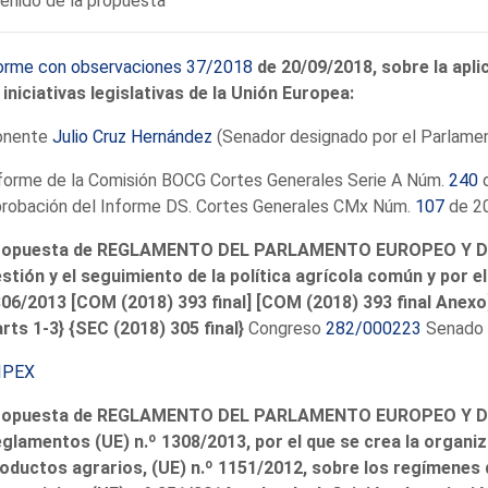
enido de la propuesta
orme con observaciones 37/2018
de 20/09/2018, sobre la apli
 iniciativas legislativas de la Unión Europea:
onente
Julio Cruz Hernández
(Senador designado por el Parlamen
forme de la Comisión BOCG Cortes Generales Serie A Núm.
240
d
robación del Informe DS. Cortes Generales CMx Núm.
107
de 20
opuesta de REGLAMENTO DEL PARLAMENTO EUROPEO Y DEL 
stión y el seguimiento de la política agrícola común y por e
06/2013 [COM (2018) 393 final] [COM (2018) 393 final Anexo]
rts 1-3} {SEC (2018) 305 final}
Congreso
282/000223
Senado
IPEX
ropuesta de REGLAMENTO DEL PARLAMENTO EUROPEO Y DE
glamentos (UE) n.º 1308/2013, por el que se crea la organ
oductos agrarios, (UE) n.º 1151/2012, sobre los regímenes 