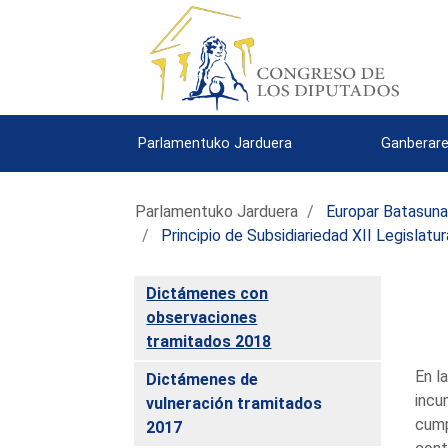
Parlamentuko Jarduera
Ganberare
Parlamentuko Jarduera
Europar Batasun
Principio de Subsidiariedad XII Legislatur
Dictámenes con
observaciones
tramitados 2018
En l
Dictámenes de
incu
vulneración tramitados
cump
2017