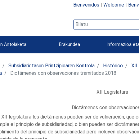
Bienvenidos
|
Welcome
|
Benv
n Antolaketa
Erakundea
Informazioa eta
a
Subsidiariotasun Printzipioaren Kontrola
Histórico
XII
a
Dictámenes con observaciones tramitados 2018
XII Legislatura
Dictámenes con observacione
a XII legislatura los dictámenes pueden ser de vulneración, que c
mple el principio de subsidiariedad, o bien pueden ser dictámen
limiento del principio de subsidiariedad pero incluyen observaci