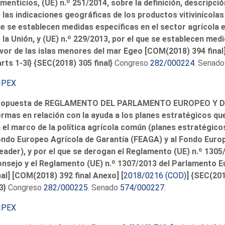
imenticios, (UE) n.º 251/2014, sobre la definición, descripc
 las indicaciones geográficas de los productos vitivinícolas
e se establecen medidas específicas en el sector agrícola e
 la Unión, y (UE) n.º 229/2013, por el que se establecen med
vor de las islas menores del mar Egeo [COM(2018) 394 final]
rts 1-3l} {SEC(2018) 305 final}
Congreso
282/000224
. Senad
IPEX
ropuesta de REGLAMENTO DEL PARLAMENTO EUROPEO Y DEL
rmas en relación con la ayuda a los planes estratégicos q
 el marco de la política agrícola común (planes estratégicos
ndo Europeo Agrícola de Garantía (FEAGA) y al Fondo Europ
eader), y por el que se derogan el Reglamento (UE) n.º 130
nsejo y el Reglamento (UE) n.º 1307/2013 del Parlamento 
nal] [COM(2018) 392 final Anexo] [
2018/0216 (COD)
] {SEC(201
3}
Congreso
282/000225
. Senado
574/000227
.
IPEX