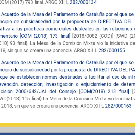
COM (2017) 793 final. ARGO XII L
282/000134
-
Acuerdo de la Mesa del Parlamento de Cataluña por el que se 
incipio de subsidiariedad por la propuesta de DIRECTIV
lativa a las prácticas comerciales desleales en las relacione
imentario [COM (2018) 173 final]
[2018/0082 (COD)] {SWD (201
018) 93 final}. La Mesa de la Comisión Mixta vio la iniciativa d
18, sin que se creara una ponencia. ARGO XII L
282/000155
-
Acuerdo de la Mesa del Parlamento de Cataluña por el que se 
incipio de subsidiariedad por la propuesta de DIRECTIVA 
 que se establecen normas destinadas a facilitar el uso de inf
evención, detección, investigación o enjuiciamiento de dete
cisión 2000/642/JAI del Consejo [COM(2018) 213 final]
[2
WD(2018) 115 final} La Mesa de la Comisión Mixta vio la iniciati
 2018, sin que se creara una ponencia. ARGO XII L
282/000163