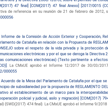
(2017) 47 final] [COM(2017) 47 final Anexo] [2017/0015 (C
iativa de referencia en su reunión de 21 de febrero de 2012, 
/000056
-
Informe de la Comisión de Acción Exterior y Cooperación, Rel
rlamento de Cataluña en relación con la Propuesta de R
NSEJO sobre el respeto de la vida privada y la protección d
municaciones electrónicas y por el que se deroga la Directiva
las comunicaciones electrónicas) (Texto pertinente a efecto
OD)]
. La CMxUE aprobó el Informe 12/2017 de 30/03/2017
2/000055
-
Acuerdo de la Mesa del Parlamento de Cataluña por el que se 
incipio de subsidiariedad por la propuesta de REGLAMENT
lativo al establecimiento de un marco para la interoperabilid
ooperación policial y judicial, asilo y migración) [COM(2017) 7
nal} {SWD(2017) 474 final}. La CMxUE aprobó el Informe 9/201