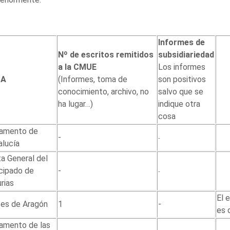
Informes de
Nº de escritos remitidos
subsidiariedad
a la CMUE
Los informes
CA
(Informes, toma de
son positivos
conocimiento, archivo, no
salvo que se
ha lugar…)
indique otra
cosa
lamento de
-
-
lucía
a General del
cipado de
-
-
rias
El 
tes de Aragón
1
-
es 
amento de las