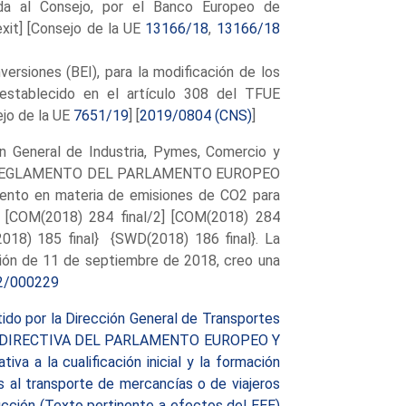
ada al Consejo, por el Banco Europeo de
exit] [Consejo de la UE
13166/18
,
13166/18
ersiones (BEI), para la modificación de los
 establecido en el artículo 308 del TFUE
ejo de la UE
7651/19
] [
2019/0804 (CNS)
]
n General de Industria, Pymes, Comercio y
sta de REGLAMENTO DEL PARLAMENTO EUROPEO
nto en materia de emisiones de CO2 para
) [COM(2018) 284 final/2] [COM(2018) 284
018) 185 final} {SWD(2018) 186 final}. La
unión de 11 de septiembre de 2018, creo una
2/000229
ido por la Dirección General de Transportes
ta de DIRECTIVA DEL PARLAMENTO EUROPEO Y
a a la cualificación inicial y la formación
 al transporte de mercancías o de viajeros
ucción (Texto pertinente a efectos del EEE)