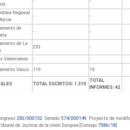
-
-
rid
mblea Regional
-
-
Murcia
lamento de
-
-
rra
lamento de La
293
-
a
s Valencianes
-
-
lamento Vasco
119
19
TOTAL
TALES
TOTAL ESCRITOS: 1.310
INFORMES: 42
ongreso
282/000152
. Senado
574/000149
. Proyecto de modifi
Tribunal de Justicia de la Unión Europea [Consejo
7586/18
]