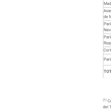
Mad
Asa
de 
Par
Nava
Par
Rioj
Cort
Par
TO
(1)
C
del 