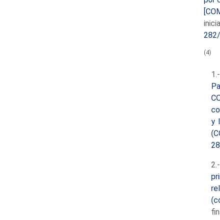
[COM
inic
282
(4)
1.
Pa
CO
co
y 
(C
28
2.
pr
re
(c
fi