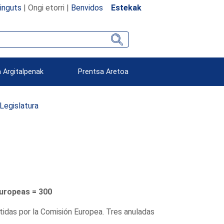
inguts
| Ongi etorri |
Benvidos
Estekak
 Argitalpenak
Prentsa Aretoa
 Legislatura
europeas = 300
itidas por la Comisión Europea. Tres anuladas