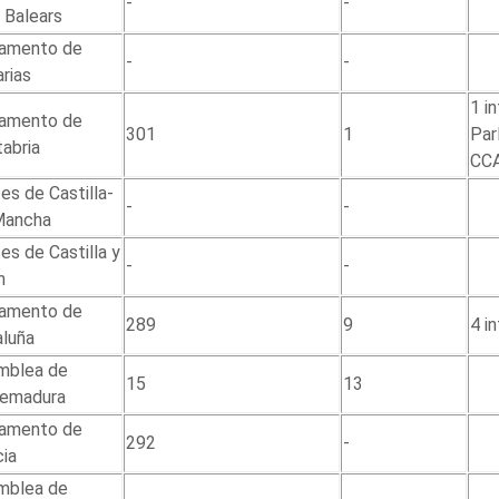
-
-
s Balears
lamento de
-
-
rias
1 i
lamento de
301
1
Par
abria
CC
es de Castilla-
-
-
Mancha
es de Castilla y
-
-
n
lamento de
289
9
4 i
aluña
mblea de
15
13
remadura
lamento de
292
-
cia
mblea de