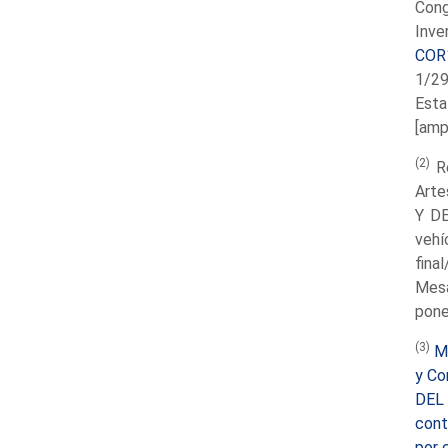
Con
Inve
COR
1/29
Esta
[amp
(2)
Re
Arte
Y DE
vehí
fina
Mesa
pone
(3)
M
y Co
DEL 
cont
por 