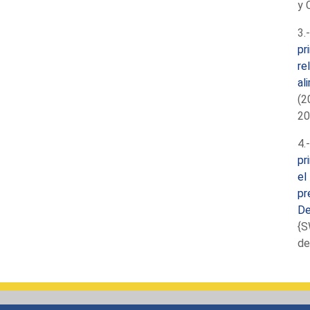
y 
3.
pr
re
al
(2
20
4.
pr
el
pr
De
{S
de