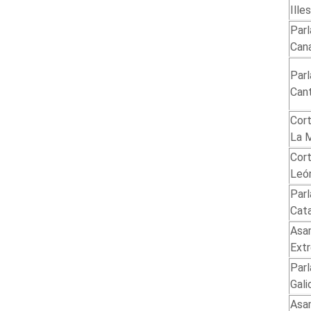
Ille
Par
Cana
Par
Cant
Cort
La 
Cort
Leó
Par
Cat
Asa
Ext
Par
Gali
Asa