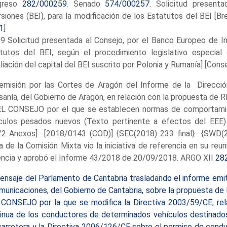
greso
282/000259
. Senado
574/000257
. Solicitud present
rsiones (BEI), para la modificación de los Estatutos del BEI [Br
1
]
9 Solicitud presentada al Consejo, por el Banco Europeo de Inv
tutos del BEI, según el procedimiento legislativo especial
liación del capital del BEI suscrito por Polonia y Rumanía] [Cons
misión por las Cortes de Aragón del Informe de la Direcció
sanía, del Gobierno de Aragón, en relación con la propue
L CONSEJO por el que se establecen normas de comportamie
culos pesados nuevos (Texto pertinente a efectos del EEE
l/2 Anexos] [2018/0143 (COD)] {SEC(2018) 233 final} {SWD(2
 de la Comisión Mixta vio la iniciativa de referencia en su re
ncia y aprobó el Informe 43/2018 de 20/09/2018. ARGO XII
28
ensaje del Parlamento de Cantabria trasladando el informe emit
municaciones, del Gobierno de Cantabria, sobre la propues
CONSEJO por la que se modifica la Directiva 2003/59/CE, relativ
inua de los conductores de determinados vehículos destinados
carretera y la Directiva 2006/126/CE sobre el permiso de cond