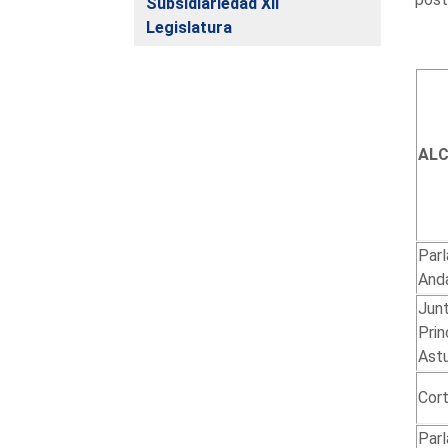
Subsidiariedad XII
Legislatura
AL
Par
Anda
Junt
Prin
Astu
Cor
Parl