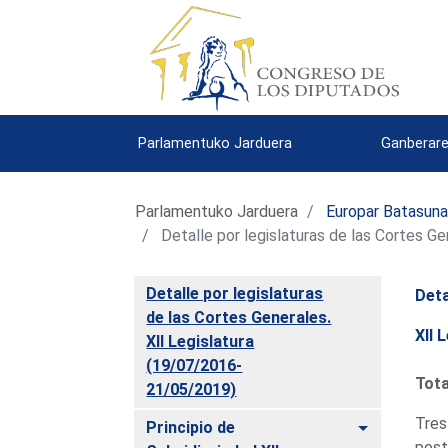
Parlamentuko Jarduera
Ganberare
Parlamentuko Jarduera
Europar Batasun
Detalle por legislaturas de las Cortes G
Detalle por legislaturas
Deta
de las Cortes Generales.
XII 
XII Legislatura
(19/07/2016-
Tota
21/05/2019)
Tres
Toggle
Principio de
post