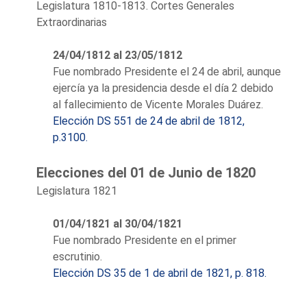
Legislatura 1810-1813. Cortes Generales
distrito de México.
Extraordinarias
Guardia de Corps y teniente del
Regimiento de Toluca, se
24/04/1812 al 23/05/1812
distingue por su liberalismo.
Fue nombrado Presidente el 24 de abril, aunque
Elegido en Cádiz por los 41
ejercía ya la presidencia desde el día 2 debido
electores emigrados en la lista
al fallecimiento de Vicente Morales Duárez.
conjunta con los
Elección DS 551 de 24 de abril de 1812,
representantes de Guatemala y
p.3100.
Filipinas el día 20 de
septiembre de 1810, se le
Elecciones del 01 de Junio de 1820
otorgan sus poderes el día 23 y
Legislatura 1821
jura y toma posesión el día 24.
Ocupa los cargos de secretario
01/04/1821 al 30/04/1821
y vicepresidente, pero es el 24
Fue nombrado Presidente en el primer
de febrero de 1812 cuando
escrutinio.
resulta elegido como
Elección DS 35 de 1 de abril de 1821, p. 818.
presidente, ya que ocupaba la
vicepresidencia al producirse el