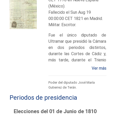
(México).
Fallecido el Sun Aug 19
00:00:00 CET 1821 en Madrid.
Militar. Escritor.
Fue el único diputado de
Ultramar que presidió la Cámara
en dos periodos distintos,
durante las Cortes de Cádiz y,
más tarde, durante el Trienio
Liberal.
Ver más
Diputado suplente por el
virreinato de Nueva España para
Poder del diputado José María
las Cortes Extraordinarias de
Gutierrez de Terán.
1810 por el procedimiento para
Periodos de presidencia
América y Filipinas, quedando
como suplente para las
Ordinarias de 1813 y de nuevo
Elecciones del 01 de Junio de 1810
diputado esta vez por el