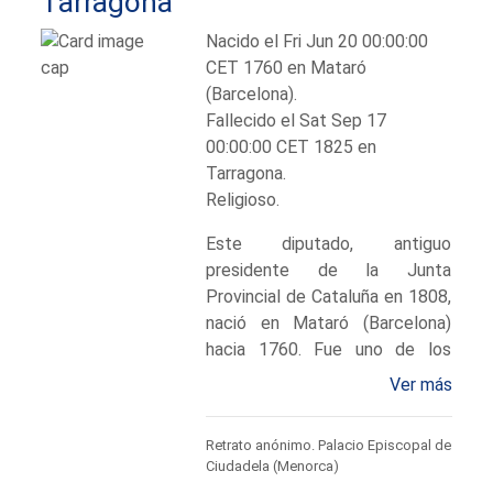
Tarragona
Nacido el Fri Jun 20 00:00:00
CET 1760 en Mataró
(Barcelona).
Fallecido el Sat Sep 17
00:00:00 CET 1825 en
Tarragona.
Religioso.
Este diputado, antiguo
presidente de la Junta
Provincial de Cataluña en 1808,
nació en Mataró (Barcelona)
hacia 1760. Fue uno de los
prelados que presidieron las
Ver más
Cortes de Cádiz. Estudió en
Barcelona y se doctoró en
Retrato anónimo. Palacio Episcopal de
Teología en la Universidad de
Ciudadela (Menorca)
Cervera. Fue nombrado