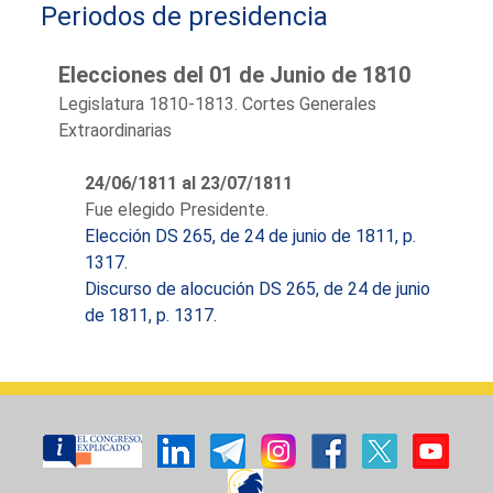
Periodos de presidencia
canónigo prelado doctoral de la
Santa Iglesia de Seo de Urgel.
Fue diputado propietario por el
Elecciones del 01 de Junio de 1810
Principado de Cataluña en las
Legislatura 1810-1813. Cortes Generales
elecciones de 1810 y 1813, por
Extraordinarias
el procedimiento para las
provincias ocupadas en parte
24/06/1811 al 23/07/1811
por los franceses. Después de
Fue elegido Presidente.
haber sido elegido diputado en
Elección DS 265, de 24 de junio de 1811, p.
las Cortes Extraordinarias de
1317.
1810 quedó como suplente
Discurso de alocución DS 265, de 24 de junio
para las ordinarias de 1813
de 1811, p. 1317.
hasta la llegada de los
propietarios. Entre los días 23 y
25 de febrero de 1810, en el
Aula Capitular de Tarragona, se
le elige por 39 votos de los 48
electores.
Mantuvo posturas