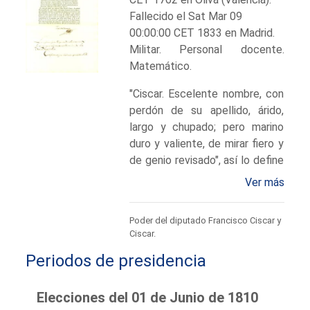
Fallecido el Sat Mar 09
00:00:00 CET 1833 en Madrid.
Militar. Personal docente.
Matemático.
"Ciscar. Escelente nombre, con
perdón de su apellido, árido,
largo y chupado; pero marino
duro y valiente, de mirar fiero y
de genio revisado", así lo define
una semblanza de la época.
Ver más
En el Archivo General de la
Marina "Álvaro de Bazán"
Poder del diputado Francisco Ciscar y
situado en el Palacio del
Ciscar.
Marqués de Santa Cruz, lejos
Periodos de presidencia
del mar, en tierras de Ciudad
Real, se conserva la trayectoria
profesional de este ilustre
Elecciones del 01 de Junio de 1810
marino que llegó a presidir la