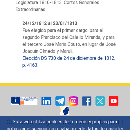
Legislatura 1810-1813. Cortes Generales
Cámara durante el último mes
Extraordinarias
de 1812. Los Ciscar eran dos
hermanos, Francisco, que fue
24/12/1812 al 23/01/1813
diputado en 1810, 1813 y 1820
Fue elegido para el primer cargo; para el
y presidente en Cádiz, y su
segundo Francisco del Calello Miranda, y para
hermano mayor Gabriel,
el tercero José María Couto, en lugar de José
matemático, también marino y
Joaquín Olmedo y Maruli.
miembro de la Junta Central y
Elección DS 730 de 24 de diciembre de 1812,
de la Regencia. Esta situación
p. 4163.
familiar le plantea al propio
Francisco el tener que
consultar a las Cortes si por
este parentesco debía ser
exonerado del cargo de
diputado. Realizada la consulta,
en la sesión de 21 de julio de
1811 las Cortes aceptan su
Contacto
|
Sugerencias
|
Accesibilidad
|
Esta web utiliza cookies de terceros y propias para
Acta.
optimizar el servicio, no recaba ni cede datos de carácter