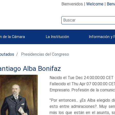
Bienvenidos |
Welcome
|
Benv
n de la Cámara
La Institución
Información y 
iputados
Presidencias del Congreso
antiago Alba Bonifaz
Nacido el Tue Dec 24 00:00:00 CET
Fallecido el Thu Apr 07 00:00:00 CE
Empresario. Profesión de la comunica
"Por entonces... ¡¡Es Alba elegido d
esto entre admiraciones?. Muy sen
más los que están en el asunto, s