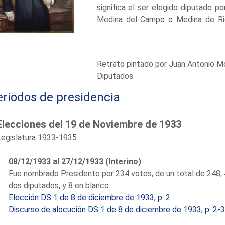
significa el ser elegido diputado po
Medina del Campo o Medina de Rio
cualquiera de las «medinas» que c
españoles... tierra llana, gris, estér
darse idea del grado de libertad 
Retrato pintado por Juan Antonio Mo
describía la diputada socialista Ma
Diputados.
Alba. Con esta cita comienza la te
"Poder, política y partidos en Vallad
eriodos de presidencia
Hombre de leyes, ejerció la abog
periodista y hombre de negocios 
Elecciones del 19 de Noviembre de 1933
Castellano y el promotor de empres
Legislatura 1933-1935
abastecimiento de energía eléctric
padre, César Alba García Oyuelos, era
08/12/1933 al 27/12/1933 (Interino)
Su vinculación a la política activ
Fue nombrado Presidente por 234 votos, de un total de 248; 
terminando en 1920 en las filas
dos diputados, y 8 en blanco.
concejal del Ayuntamiento de Vallad
Elección DS 1 de 8 de diciembre de 1933, p. 2.
de la Cámara de Comercio de dicha
Discurso de alocución DS 1 de 8 de diciembre de 1933, p. 2-3
cuestiones vinculadas con el dere
estacionales, cuestiones como la ens