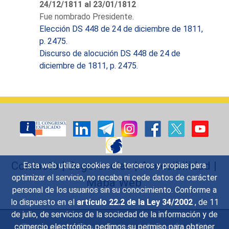
24/12/1811 al 23/01/1812
Gobernador de la Sala del
Fue nombrado Presidente.
Crimen de Valencia, Presidente
Elección DS 448 de 24 de diciembre de 1811,
del Tribunal de Seguridad
p. 2475.
Pública, Vocal de la Junta
Discurso de alocución DS 448 de 24 de
Superior de Valencia y
diciembre de 1811, p. 2475.
Caballero de la Orden de Carlos
III. Magistrado de la Audiencia
de Valencia de 1794 a 1820, y
de la de Castilla la Nueva de
1821 a 1823 y magistrado
honorario del Tribunal Supremo
en 1822-1823.
Del viaje azaroso que estos
Contacto
|
Sugerencias
|
Accesibilidad
|
Esta web utiliza cookies de terceros y propias para
diputados realizaron a las
optimizar el servicio, no recaba ni cede datos de carácter
Mapa Web
Cortes de Cádiz tenemos
personal de los usuarios sin su conocimiento. Conforme a
noticia a través de la obra
lo dispuesto en el
artículo 22.2 de la Ley 34/2002
, de 11
dirigida por Germán Ramírez
de julio, de servicios de la sociedad de la información y de
Aledón "Valencianos en Cádiz",
Preguntas Frecuentes
|
Aviso legal
|
comercio electrónico, pedimos su permiso para obtener