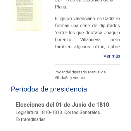
Plana.
El grupo valenciano en Cádiz lo
forman una serie de diputados
"entre los que destaca Joaquín
Lorenzo Villanueva, pero
también algunos otros, sobre
todo de aquellos que se
Ver más
esforzaban en promover la
defensa del Reino de Valencia
Poder del diputado Manuel de
desde que aquél fue ocupado,
Villafañe y Andreu.
en enero de 1812, por las
Periodos de presidencia
tropas del Mariscal Suchet...",
como Manuel Villafañe.
Consejero del Rey, Oidor de la
Elecciones del 01 de Junio de 1810
Audiencia de Valencia (a la cual
Legislatura 1810-1813. Cortes Generales
pertenecieron 4 de los
Extraordinarias
diputados que alcanzaron la
Presidencia de la Cámara),